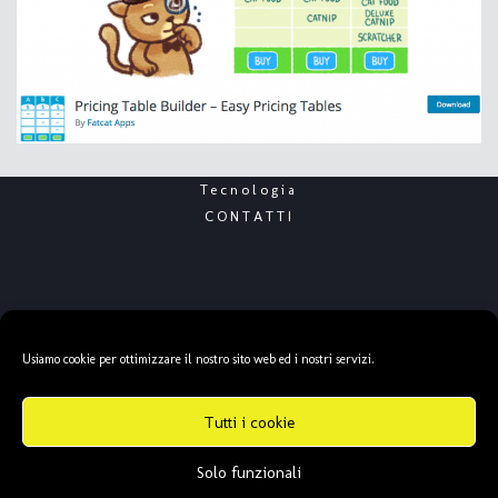
Tecnologia
CONTATTI
All Rights Reserved Copyright © 2015 - 2025
Usiamo cookie per ottimizzare il nostro sito web ed i nostri servizi.
DozenBlogs by Anna Maria Turola 00041 Albano
Tutti i cookie
Laziale (RM) |
Cookie & Privacy Policy
|
Solo funzionali
info@dozenblogs.com