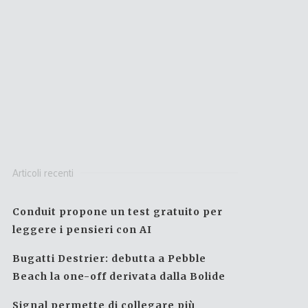
Articoli recenti
Conduit propone un test gratuito per
leggere i pensieri con AI
Bugatti Destrier: debutta a Pebble
Beach la one-off derivata dalla Bolide
Signal permette di collegare più