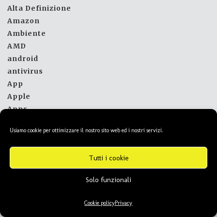
Alta Definizione
Amazon
Ambiente
AMD
android
antivirus
App
Apple
Apps
Articolo
Usiamo cookie per ottimizzare il nostro sito web ed i nostri servizi.
Astronomia
Asus
Tutti i cookie
Attualità
Audi
Solo funzionali
Audio e TV
Auto
Cookie policy
Privacy
Automobili