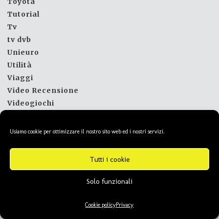
Toyota
Tutorial
Tv
tv dvb
Unieuro
Utilità
Viaggi
Video Recensione
Videogiochi
videosorveglianza
vivo
Usiamo cookie per ottimizzare il nostro sito web ed i nostri servizi.
Vodafone
Volkswagen
Tutti i cookie
Volvo
Web
Solo funzionali
WiFi
Wiko
Cookie policy
Privacy
windows