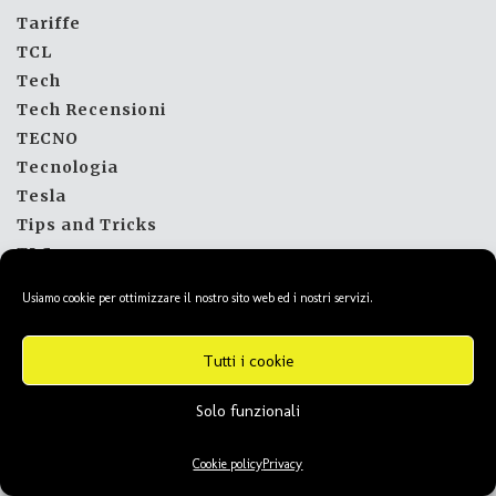
Tariffe
TCL
Tech
Tech Recensioni
TECNO
Tecnologia
Tesla
Tips and Tricks
TLC
Toshiba
Usiamo cookie per ottimizzare il nostro sito web ed i nostri servizi.
Toyota
Tutorial
Tutti i cookie
Tv
tv dvb
Solo funzionali
Unieuro
Utilità
Cookie policy
Privacy
Viaggi