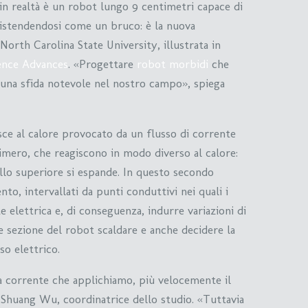
 in realtà è un robot lungo 9 centimetri capace di
distendendosi come un bruco: è la nuova
North Carolina State University, illustrata in
ence Advances
. «Progettare
robot morbidi
che
è una sfida notevole nel nostro campo», spiega
sce al calore provocato da un flusso di corrente
limero, che reagiscono in modo diverso al calore:
ello superiore si espande. In questo secondo
nto, intervallati da punti conduttivi nei quali i
 elettrica e, di conseguenza, indurre variazioni di
e sezione del robot scaldare e anche decidere la
so elettrico.
 corrente che applichiamo, più velocemente il
 Shuang Wu, coordinatrice dello studio. «Tuttavia