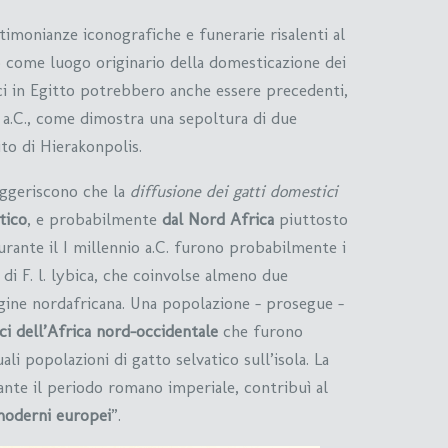
stimonianze iconografiche e funerarie risalenti al
co come luogo originario della domesticazione dei
ici in Egitto potrebbero anche essere precedenti,
 a.C., come dimostra una sepoltura di due
ito di Hierakonpolis.
uggeriscono che la
diffusione dei gatti domestici
tico
, e probabilmente
dal Nord Africa
piuttosto
urante il I millennio a.C. furono probabilmente i
di F. l. lybica, che coinvolse almeno due
gine nordafricana. Una popolazione – prosegue –
ici dell’Africa nord-occidentale
che furono
ali popolazioni di gatto selvatico sull’isola. La
ante il periodo romano imperiale, contribuì al
moderni europei
”.