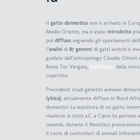
Il
gatto domestico
non è arrivato in Europ
Medio Oriente, ma è stato
introdotto
più
poi
diffuso
seguendo gli spostamenti del
l’
analisi
di
87 genom
i di gatti antichi e 
guidato dall’antropologo Claudio Ottoni 
Roma Tor Vergata,
pubblicato
dalla rivis
copertina.
Precedenti studi genetici avevano dimost
lybica)
, attualmente diffuso in Nord Afric
domestici. La sepoltura di un gatto insi
risalente al 7500 a.C. a Cipro ha portato a
Levante, durante il Neolitico preceramico
il ruolo di controllori di animali infestanti