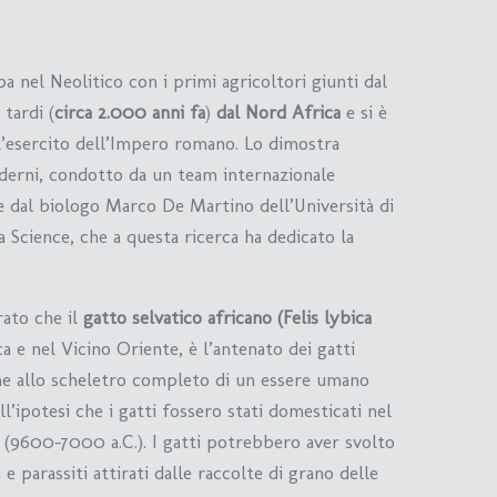
a nel Neolitico con i primi agricoltori giunti dal
 tardi (
circa 2.000 anni fa
)
dal Nord Africa
e si è
l’esercito dell’Impero romano. Lo dimostra
moderni, condotto da un team internazionale
e dal biologo Marco De Martino dell’Università di
ta Science, che a questa ricerca ha dedicato la
rato che il
gatto selvatico africano (Felis lybica
a e nel Vicino Oriente, è l’antenato dei gatti
eme allo scheletro completo di un essere umano
ll’ipotesi che i gatti fossero stati domesticati nel
 (9600-7000 a.C.). I gatti potrebbero aver svolto
 e parassiti attirati dalle raccolte di grano delle