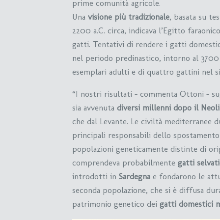
prime comunità agricole.
Una
visione più tradizionale
, basata su te
2200 a.C. circa, indicava l’Egitto faraoni
gatti. Tentativi di rendere i gatti domest
nel periodo predinastico, intorno al 3700
esemplari adulti e di quattro gattini nel s
“I nostri risultati – commenta Ottoni – s
sia avvenuta
diversi millenni
dopo il Neoli
che dal Levante. Le civiltà mediterranee d
principali responsabili dello spostamento 
popolazioni geneticamente distinte di ori
comprendeva probabilmente
gatti selvat
introdotti in
Sardegna
e fondarono le attu
seconda popolazione, che si è diffusa dur
patrimonio genetico dei
gatti domestici 