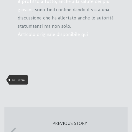
il profitto a tutto, anche alla salute dei più
giovani
, sono finiti online dando il via a una
discussione che ha allertato anche le autorità
statunitensi ma non solo.
Articolo originale disponibile qui
sicurezza
PREVIOUS STORY