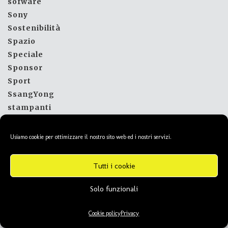
sofware
Sony
Sostenibilità
Spazio
Speciale
Sponsor
Sport
SsangYong
stampanti
Startup
streaming
Usiamo cookie per ottimizzare il nostro sito web ed i nostri servizi.
Subaru
Suzuki
Tutti i cookie
Tablet
Tariffe
Solo funzionali
TCL
Tech
Cookie policy
Privacy
Tech Recensioni