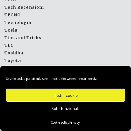
Tech Recensioni
TECNO
Tecnologia
Tesla
Tips and Tricks
TLC
Toshiba
Toyota
Tutorial
Tv
Usiamo cookie per ottimizzare il nostro sito web ed i nostri servizi.
tv dvb
Unieuro
Tutti i cookie
Utilità
Viaggi
Solo funzionali
Video Recensione
Videogiochi
Cookie policy
Privacy
videosorveglianza