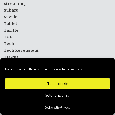
streaming
Subaru
Suzuki
Tablet
Tariffe
TCL
Tech
Tech Recensioni
TECNO
Tecnologia
Usiamo cookie per ottimizzare il nostro sito web ed i nostri servizi.
Tesla
Tips and Tricks
Tutti i cookie
TLC
Toshiba
Solo funzionali
Toyota
Tutorial
Cookie policy
Privacy
Tv