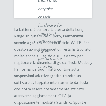
cabin plus
bespoke
chassis
hardware for
La batteria è sempre la stessa della Long
improved
Range. In questo caso, però, l’
autonomia
stiffness and
scende a 528 km secondo il ciclo WLTP
. Per
questo suo nuovo modello, Tesla ha lavorato
higher
molto anche sul telaio e sull’assetto per
performance
migliorare la dinamica di guida. Tesla Model 3
baseline.
Performance può infatti contare sulle
sospensioni adattive
gestite tramite un
software sviluppato internamente da Tesla
che potrà essere costantemente affinato
attraverso aggiornamenti OTA (a
disposizione le modalità Standard, Sport e