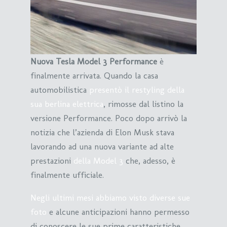
Nuova Tesla Model 3 Performance
è
finalmente arrivata. Quando la casa
automobilistica
presentò il restyling della
sua berlina elettrica
, rimosse dal listino la
versione Performance. Poco dopo arrivò la
notizia che l’azienda di Elon Musk stava
lavorando ad una nuova variante ad alte
prestazioni
della Model 3
che, adesso, è
finalmente ufficiale.
Negli ultimi mesi abbiamo visto diverse sue
foto
e alcune anticipazioni hanno permesso
di conoscere le sue prime caratteristiche