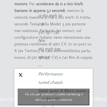
motore
. Per
accelerare da 0 a 100 km/h
bastano in appena 3,1 secondi
, mentre
la
0-60 mph in
velocità massima arriva a 262 km/h. Si tratta,
2.9
secondo Tesla, della Model 3 più potente
mai realizzata. Parlando dei motori, sul
510 hp / 741
configuratore Italiano viene menzionata una
Nm
potenza combinata di 460 CV. In un post su
163 mph top
X (ex Twitter), la casa automobilistica parla,
speed
invece, di 510 HP (517 CV) e 741 Nm di coppia.
—
Performance-
tuned chassis
→
Same quiet &
More power,…
Fai clic per accettare i cookie marketing e
tps://t.co/IEF8dpRyvJ
comfortable
pic.twitter.com/kJKO
abilitare questo contenuto