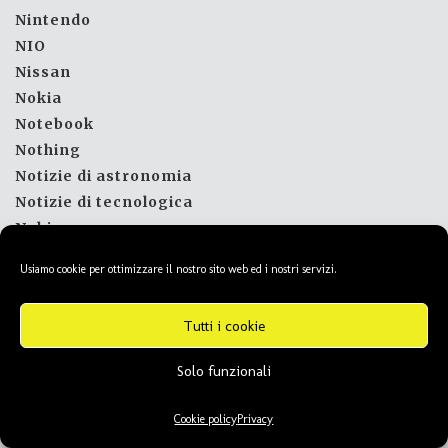
Nintendo
NIO
Nissan
Nokia
Notebook
Nothing
Notizie di astronomia
Notizie di tecnologica
Nubia
nuove frequenze
Usiamo cookie per ottimizzare il nostro sito web ed i nostri servizi.
Nvidia
obiettivo
Tutti i cookie
occhiali
Offerte
Solo funzionali
on demand
OnePlus
Cookie policy
Privacy
Opel