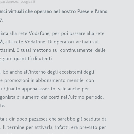
assionetecnologica.it
ici virtuali che operano nel nostro Paese e l’anno
7.
ata alla rete Vodafone, per poi passare alla rete
M
, alla rete Vodafone. Di operatori virtuali sul
ntissimi. E tutti mettono su, continuamente, delle
giore quantità di utenti.
 Ed anche all’interno degli ecosistemi degli
te e promozioni in abbonamento mensile, con
li. Quanto appena asserito, vale anche per
gonista di aumenti dei costi nell’ultimo periodo,
te.
ta
a dir poco pazzesca che sarebbe già scaduta da
Il termine per attivarla, infatti, era previsto per