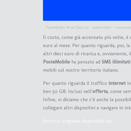
PosteMobile Wow Days 50 – postemobile – www.passi
Il costo, come già accennato più volte, è 
euro al mese. Per quanto riguarda, poi, la
altri dieci euro di ricarica e, ovviamente, i
PosteMobile
ha pensato ad
SMS illimitati
mobili sul nostro territorio italiano.
Per quanto riguarda il traffico
internet
in
ben 50 GB. Inclusi nell’
offerta
, come semp
Infine, vi diciamo che c’é anche la possibi
collegare altri dispositivi e navigare in int
Articolo originale disponibile qui