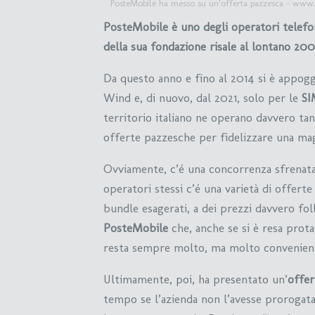
PosteMobile ha messo su un’offerta pazzesca – www.p
PosteMobile è uno degli operatori telefon
della sua fondazione risale al lontano 200
Da questo anno e fino al 2014 si è appoggi
Wind e, di nuovo, dal 2021, solo per le
SI
territorio italiano ne operano davvero ta
offerte pazzesche per fidelizzare una mag
Ovviamente, c’é una concorrenza sfrenata.
operatori stessi c’é una varietà di offer
bundle esagerati, a dei prezzi davvero fol
PosteMobile
che, anche se si è resa prota
resta sempre molto, ma molto convenien
Ultimamente, poi, ha presentato un’
offer
tempo se l’azienda non l’avesse prorogata. 