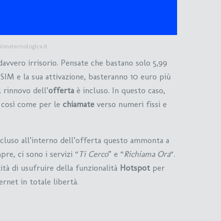
onetecnologica.it
davvero irrisorio. Pensate che bastano solo 5,99
 SIM e la sua attivazione, basteranno 10 euro più
l rinnovo dell’
offerta
è incluso. In questo caso,
così come per le
chiamate
verso numeri fissi e
cluso all’interno dell’offerta questo ammonta a
re, ci sono i servizi “
Ti Cerco
” e “
Richiama Ora
“.
lità di usufruire della funzionalità
Hotspot
per
ernet in totale libertà.