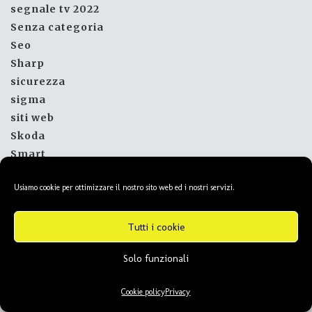
segnale tv 2022
Senza categoria
Seo
Sharp
sicurezza
sigma
siti web
Skoda
Smart
Smart Home
Usiamo cookie per ottimizzare il nostro sito web ed i nostri servizi.
smartphone
smartwatch
sms
Tutti i cookie
Social
Solo funzionali
Social Network
software
Cookie policy
Privacy
sofware