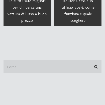
Le auto usate migliori
Router a casa e in
per chi cerca una
ufficio: cos’è, come
vettura di lusso a buon
funziona e quale
prezzo
scegliere