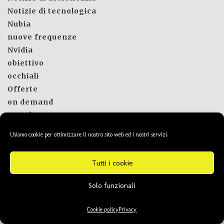
Notizie di tecnologica
Nubia
nuove frequenze
Nvidia
obiettivo
occhiali
Offerte
on demand
OnePlus
Opel
Usiamo cookie per ottimizzare il nostro sito web ed i nostri servizi.
Oppo
orologio
Tutti i cookie
ottimizzazione
Outdoor
Solo funzionali
Pagani
Panasonic
Cookie policy
Privacy
Peugeot