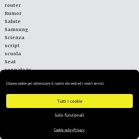
router
Rumor
Salute
Samsung
Scienza
script
scuola
Seat
segnale tv
segnale tv 2022
Usiamo cookie per ottimizzare il nostro sito web ed i nostri servizi.
Senza categoria
Seo
Tutti i cookie
Sharp
sicurezza
Solo funzionali
sigma
siti web
Cookie policy
Privacy
Skoda