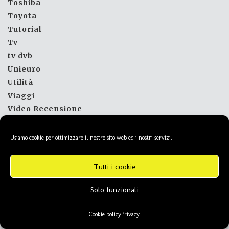
Toshiba
Toyota
Tutorial
Tv
tv dvb
Unieuro
Utilità
Viaggi
Video Recensione
Videogiochi
videosorveglianza
Usiamo cookie per ottimizzare il nostro sito web ed i nostri servizi.
vivo
Vodafone
Tutti i cookie
Volkswagen
Volvo
Solo funzionali
Web
Cookie policy
Privacy
WiFi
Wiko