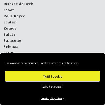
Risorse dal web
robot
Rolls Royce
router
Rumor
Salute
Samsung
Scienza
script
scuola
Usiamo cookie per ottimizzare il nostro sito web ed i nostri servizi.
Seat
segnale tv
Tutti i cookie
segnale tv 2022
Senza categoria
Solo funzionali
Seo
Sharp
Cookie policy
Privacy
sicurezza