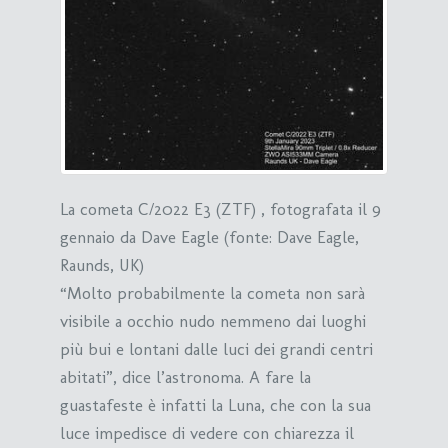
La cometa C/2022 E3 (ZTF) , fotografata il 9
gennaio da Dave Eagle (fonte: Dave Eagle,
Raunds, UK)
“Molto probabilmente la cometa non sarà
visibile a occhio nudo nemmeno dai luoghi
più bui e lontani dalle luci dei grandi centri
abitati”, dice l’astronoma. A fare la
guastafeste è infatti la Luna, che con la sua
luce impedisce di vedere con chiarezza il