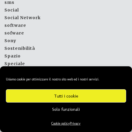
sms
Social
Social Network
software
sofware
Sony
Sostenibilità
Spazio
Speciale
Sponsor
Sport
Usiamo cookie per ottimizzare il nostro sito web ed i nostri servizi.
SsangYong
stampanti
Tutti i cookie
Startup
Solo funzionali
streaming
Subaru
Cookie policy
Privacy
Suzuki