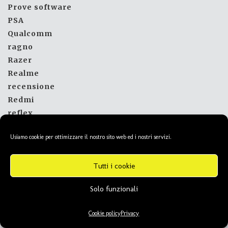
Prove software
PSA
Qualcomm
ragno
Razer
Realme
recensione
Redmi
reflex
Regole
Usiamo cookie per ottimizzare il nostro sito web ed i nostri servizi.
Renault
Risorse dal web
Tutti i cookie
robot
Rolls Royce
Solo funzionali
router
Rumor
Cookie policy
Privacy
Salute