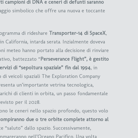
ti campioni di DNA e ceneri di defunti saranno
viaggio simbolico che offre una nuova e toccante
programma di rideshare
Transporter-14 di SpaceX
,
in California, intarda serata. Inzialmente doveva
oni meteo hanno portato alla decisione di rinviare
ativo, battezzato “
Perseverance Flight”, è gestito
ervizi di “sepoltura spaziale” fin dal 1994
, in
o di veicoli spaziali The Exploration Company
resenta un’importante vetrina tecnologica,
arichi di clienti in orbita, un passo fondamentale
visto per il 2028.
dono le ceneri nello spazio profondo, questo volo
compiranno due o tre orbite complete attorno al
e “saluto” dallo spazio. Successivamente,
ammareranno nell’Oceano Pacifico. Una volta