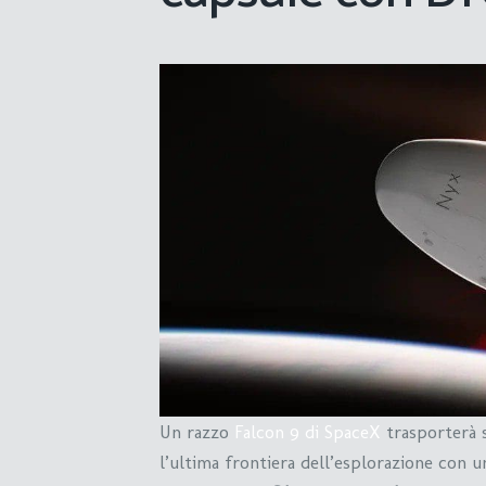
Un razzo
Falcon 9 di SpaceX
trasporterà s
l’ultima frontiera dell’esplorazione con un