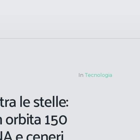
In
Tecnologia
ra le stelle:
 orbita 150
A e ceneri