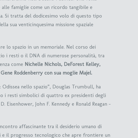
 alle famiglie come un ricordo tangibile e
a. Si tratta del dodicesimo volo di questo tipo
della sua venticinquesima missione spaziale
are lo spazio in un memoriale. Nel corso dei
io i resti o il DNA di numerose personalità, tra
cienza come
Nichelle Nichols, DeForest Kelley,
” Gene Roddenberry con sua moglie Majel.
01: Odissea nello spazio”, Douglas Trumbull, ha
i resti simbolici di quattro ex presidenti degli
D. Eisenhower, John F. Kennedy e Ronald Reagan –
contro affascinante tra il desiderio umano di
e il progresso tecnologico che apre frontiere un