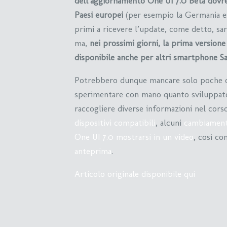
dell’aggiornamento One UI 7.0 Beta dovreb
Paesi europei
(per esempio la Germania es
primi a ricevere l’update, come detto, s
ma,
nei prossimi giorni, la prima versione
disponibile anche per altri smartphone 
Potrebbero dunque mancare solo poche or
sperimentare con mano quanto sviluppat
raccogliere diverse informazioni nel cors
dispositivi compatibili
, alcuni
cambiament
One UI 7.0 mostrarsi in un video
, così c
anteprima
.
Articolo originale disponibile qui