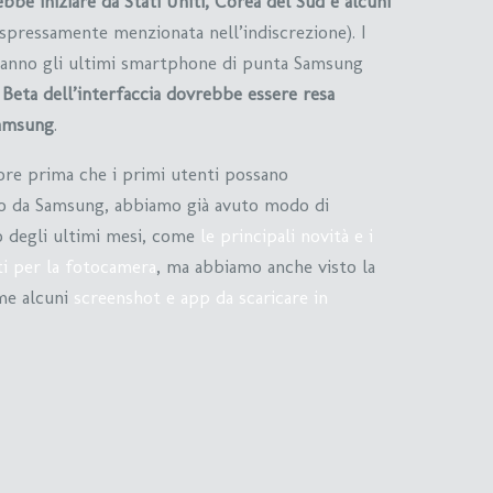
be iniziare da Stati Uniti, Corea del Sud e alcuni
pressamente menzionata nell’indiscrezione). I
aranno gli ultimi smartphone di punta Samsung
 Beta dell’interfaccia dovrebbe essere resa
Samsung
.
e prima che i primi utenti possano
o da Samsung, abbiamo già avuto modo di
o degli ultimi mesi, come
le principali novità e i
i per la fotocamera
, ma abbiamo anche visto la
ome alcuni
screenshot e app da scaricare in