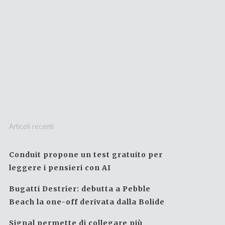
Articoli recenti
Conduit propone un test gratuito per
leggere i pensieri con AI
Bugatti Destrier: debutta a Pebble
Beach la one-off derivata dalla Bolide
Signal permette di collegare più