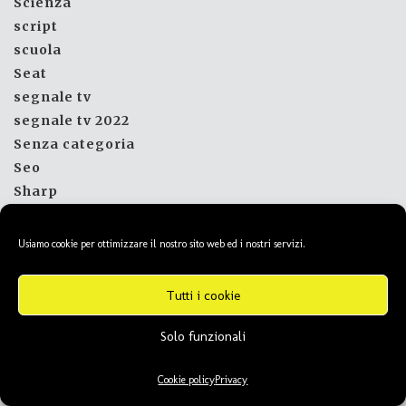
Scienza
script
scuola
Seat
segnale tv
segnale tv 2022
Senza categoria
Seo
Sharp
sicurezza
sigma
Usiamo cookie per ottimizzare il nostro sito web ed i nostri servizi.
siti web
Skoda
Tutti i cookie
Smart
Smart Home
Solo funzionali
smartphone
smartwatch
Cookie policy
Privacy
sms