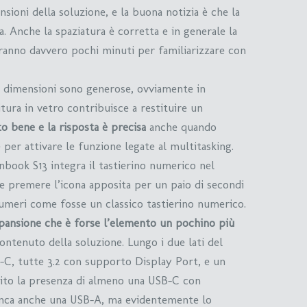
sioni della soluzione, e la buona notizia è che la
a. Anche la spaziatura è corretta e in generale la
eranno davvero pochi minuti per familiarizzare con
e dimensioni sono generose, ovviamente in
itura in vetro contribuisce a restituire un
to bene e la risposta è precisa
anche quando
er attivare le funzione legate al multitasking.
book S13 integra il tastierino numerico nel
te premere l’icona apposita per un paio di secondi
umeri come fosse un classico tastierino numerico.
pansione che è forse l’elemento un pochino più
ontenuto della soluzione. Lungo i due lati del
-C, tutte 3.2 con supporto Display Port, e un
ito la presenza di almeno una USB-C con
nca anche una USB-A, ma evidentemente lo