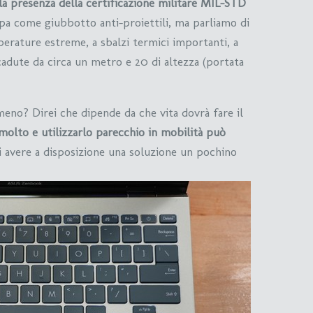
alla presenza della certificazione militare MIL-STD
pa come giubbotto anti-proiettili, ma parliamo di
perature estreme, a sbalzi termici importanti, a
cadute da circa un metro e 20 di altezza (portata
meno? Direi che dipende da che vita dovrà fare il
e molto e utilizzarlo parecchio in mobilità può
i avere a disposizione una soluzione un pochino