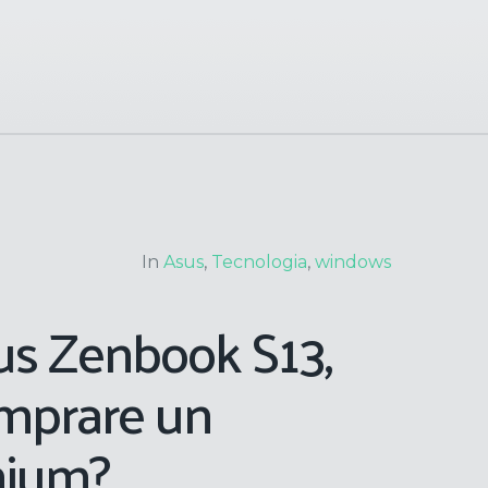
In
Asus
,
Tecnologia
,
windows
us Zenbook S13,
omprare un
mium?