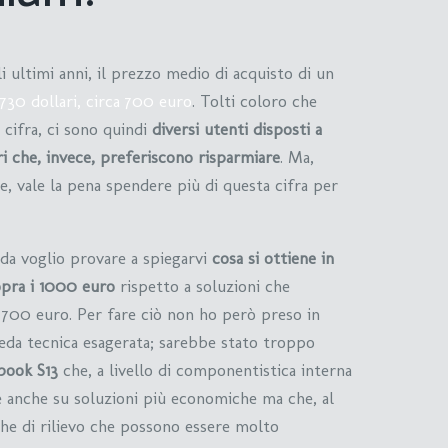
 ultimi anni, il prezzo medio di acquisto di un
 730 dollari, circa 700 euro
. Tolti coloro che
cifra, ci sono quindi
diversi utenti disposti a
ri che, invece, preferiscono risparmiare
. Ma,
, vale la pena spendere più di questa cifra per
da voglio provare a spiegarvi
cosa si ottiene in
opra i 1000 euro
rispetto a soluzioni che
700 euro. Per fare ciò non ho però preso in
eda tecnica esagerata; sarebbe stato troppo
book S13
che, a livello di componentistica interna
e anche su soluzioni più economiche ma che, al
che di rilievo che possono essere molto