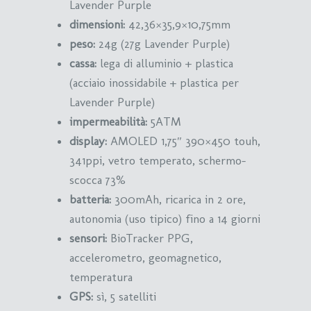
Lavender Purple
dimensioni:
42,36×35,9×10,75mm
peso:
24g (27g Lavender Purple)
cassa:
lega di alluminio + plastica
(acciaio inossidabile + plastica per
Lavender Purple)
impermeabilità:
5ATM
display:
AMOLED 1,75″ 390×450 touh,
341ppi, vetro temperato, schermo-
scocca 73%
batteria:
300mAh, ricarica in 2 ore,
autonomia (uso tipico) fino a 14 giorni
sensori:
BioTracker PPG,
accelerometro, geomagnetico,
temperatura
GPS:
sì, 5 satelliti