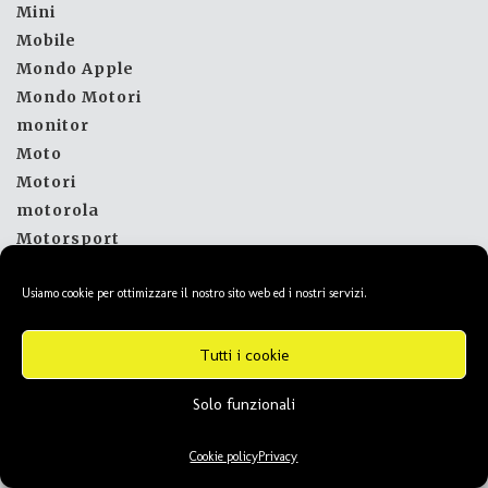
Mini
Mobile
Mondo Apple
Mondo Motori
monitor
Moto
Motori
motorola
Motorsport
MSI
Usiamo cookie per ottimizzare il nostro sito web ed i nostri servizi.
Musica
nasa
News
Tutti i cookie
Nikon
Solo funzionali
Nintendo
NIO
Cookie policy
Privacy
Nissan