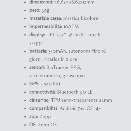
dimensioni:
46,62×46,62x12mm
peso:
34g
materiale cassa:
plastica bicolore
impermeabilità:
10ATM
display:
TFT 1,32″ 360×360 touch,
277ppi
batteria:
370mAh, autonomia fino 16
giorni, ricarica in 2 ore
sensori:
BioTracker PPG,
accelerometro, giroscopio
GPS:
5 satelliti
connettività:
Bluetooth 5.0 LE
cinturino:
TPU semi-trasparente 22mm
compatibilità:
Android 7+, iOS 14+
app:
Zepp
OS:
Zepp OS