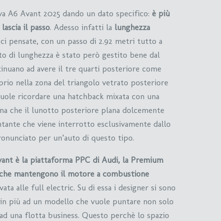
ova A6 Avant 2025 dando un dato specifico:
è più
lascia il passo
. Adesso infatti la
lunghezza
 ci pensate, con un passo di 2.92 metri tutto a
o di lunghezza è stato però gestito bene dal
tinuano ad avere il tre quarti posteriore come
prio nella zona del triangolo vetrato posteriore
vuole ricordare una hatchback mixata con una
ona che il lunotto posteriore plana dolcemente
ntante che viene interrotto esclusivamente dallo
ronunciato per un’auto di questo tipo.
vant è la piattaforma PPC di Audi, la Premium
o che mantengono il motore a combustione
ata alle full electric. Su di essa i designer si sono
se in più ad un modello che vuole puntare non solo
ad una flotta business. Questo perchè lo spazio