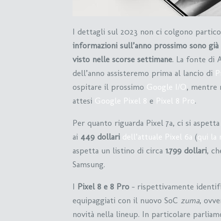
I dettagli sul 2023 non ci colgono parti
informazioni sull’anno prossimo sono gi
visto nelle scorse settimane
. La fonte di
dell’anno assisteremo prima al lancio di
P
ospitare il prossimo
Google I/O
, mentre 
attesi
Google Pixel 8
e
Pixel 8 Pro
.
Per quanto riguarda Pixel 7a, ci si aspetta
ai
449 dollari
dell’attuale Pixel 6a
(
qui la
aspetta un listino di circa
1.799 dollari
, ch
Samsung.
I
Pixel 8 e 8 Pro
– rispettivamente identif
equipaggiati con il nuovo SoC
zuma
, ovve
novità nella lineup. In particolare parlia