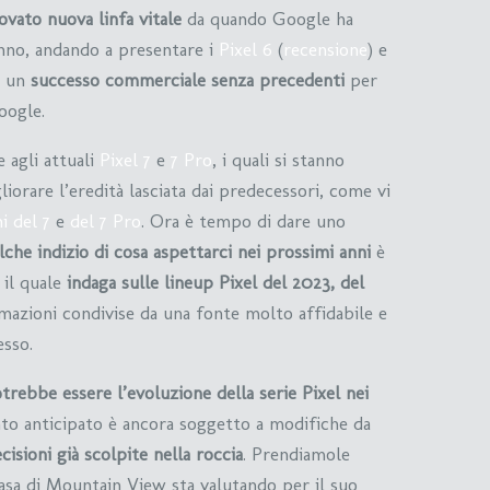
ovato nuova linfa vitale
da quando Google ha
anno, andando a presentare i
Pixel 6
(
recensione
) e
o un
successo commerciale senza precedenti
per
oogle.
 agli attuali
Pixel 7
e
7 Pro
, i quali si stanno
iorare l’eredità lasciata dai predecessori, come vi
i del 7
e
del 7 Pro
. Ora è tempo di dare uno
lche indizio di cosa aspettarci nei prossimi anni
è
 il quale
indaga sulle lineup Pixel del 2023, del
ormazioni condivise da una fonte molto affidabile e
esso.
trebbe essere l’evoluzione della serie Pixel nei
o anticipato è ancora soggetto a modifiche da
cisioni già scolpite nella roccia
. Prendiamole
casa di Mountain View sta valutando per il suo