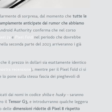
colarmente di sorpresa, dal momento che
tutte le
à ampiamente anticipate dai rumor che abbiamo
 Android Authority conferma che nel corso
ixel 7a
e
Pixel Fold
nel periodo che dovrebbe
nella seconda parte del 2023 arriveranno i già
 che il prezzo in dollari sia esattamente identico
 nostra recensione
), mentre per il Pixel Fold ci si
e lo pone sulla stessa fascia dei pieghevoli di
icati dai nomi in codice
shiba
e
husky
– saranno
ro il
Tensor G3
, e introdurranno qualche leggera
mo delle
dimensioni ridotte di Pixel 8 rispetto