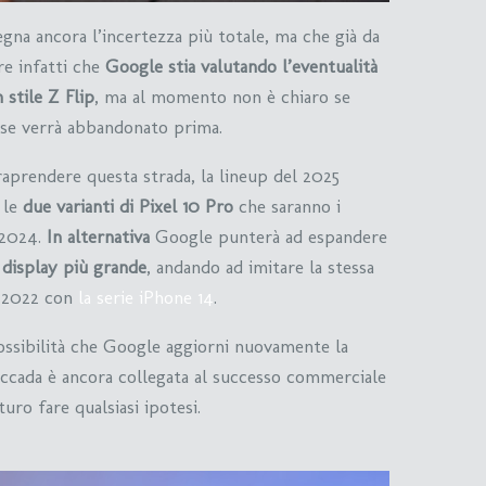
egna ancora l’incertezza più totale, ma che già da
re infatti che
Google stia valutando l’eventualità
 stile Z Flip
, ma al momento non è chiaro se
 se verrà abbandonato prima.
raprendere questa strada, la lineup del 2025
 le
due varianti di Pixel 10 Pro
che saranno i
 2024.
In alternativa
Google punterà ad espandere
 display più grande
, andando ad imitare la stessa
l 2022 con
la serie iPhone 14
.
ossibilità che Google aggiorni nuovamente la
 accada è ancora collegata al successo commerciale
uro fare qualsiasi ipotesi.