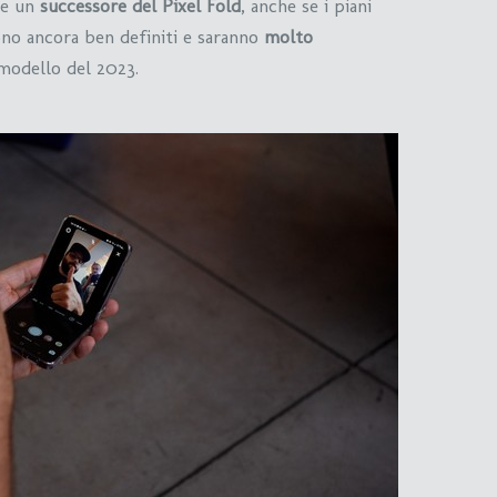
he un
successore del Pixel Fold
, anche se i piani
ono ancora ben definiti e saranno
molto
 modello del 2023.