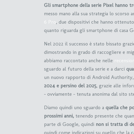
Gli smartphone della serie Pixel hanno tr
messo mano alla sua strategia lo scorso 
6 Pro
, due dispositivi che hanno ottenut
quanto riguarda gli smartphone di casa G
Nel 2022 il successo è stato bissato grazie
dimostrando in grado di raccogliere e migl
abbiamo raccontato anche nelle
recension
sguardo al futuro della serie e a darci
qua
un nuovo rapporto di Android Authority,
2024 e persino del 2025
, grazie alle inf
– ovviamente – tenuta anonima dal sito st
Diamo quindi uno sguardo a
quella che po
prossimi anni,
tenendo presente che quant
parte di Google, quindi
non si tratta di de
quindi come indicazioni su quello che la 